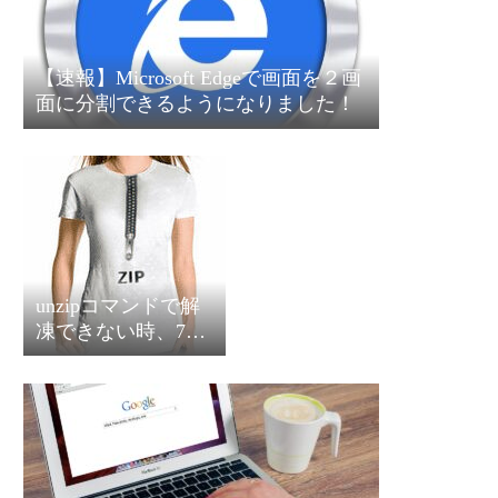
【速報】Microsoft Edgeで画面を２画
面に分割できるようになりました！
unzipコマンドで解
凍できない時、7z
コマンドという選
択肢もあります！